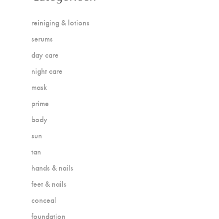
reiniging & lotions
serums
day care
night care
mask
prime
body
sun
tan
hands & nails
feet & nails
conceal
foundation