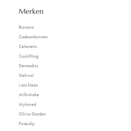
Merken
Biosana
Cadeaubonnen
Celestetic
CooLifting
Dermedics
Gehwol
i.am.klean
Milk-shake
Mykored
Olivia Garden
Pododip