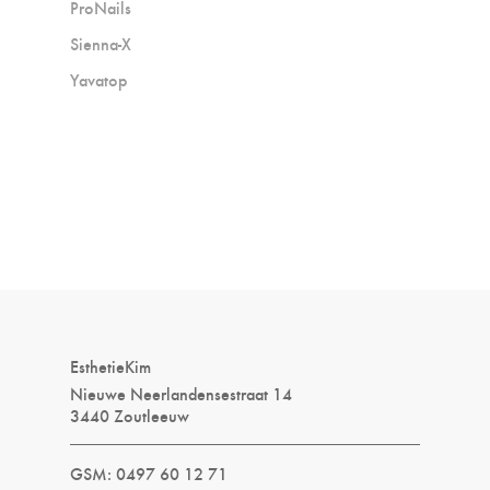
ProNails
Sienna-X
Yavatop
EsthetieKim
Nieuwe Neerlandensestraat 14
3440 Zoutleeuw
GSM: 0497 60 12 71