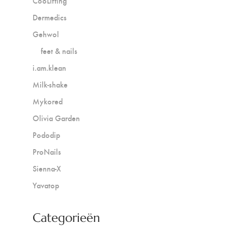
CooLifting
Dermedics
Gehwol
feet & nails
i.am.klean
Milk-shake
Mykored
Olivia Garden
Pododip
ProNails
Sienna-X
Yavatop
Categorieën