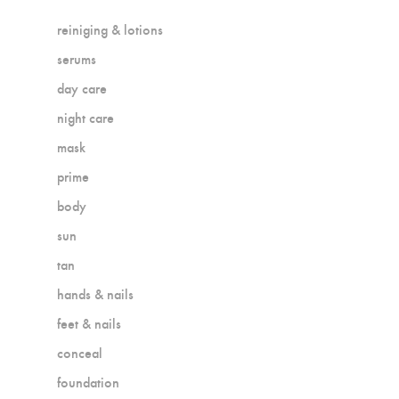
reiniging & lotions
serums
day care
night care
mask
prime
body
sun
tan
hands & nails
feet & nails
conceal
foundation