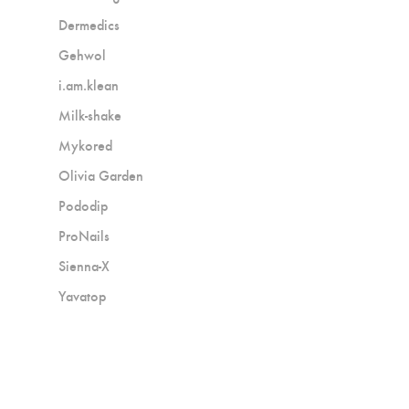
Dermedics
Gehwol
i.am.klean
Milk-shake
Mykored
Olivia Garden
Pododip
ProNails
Sienna-X
Yavatop