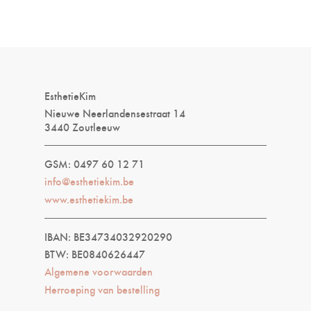
EsthetieKim
Nieuwe Neerlandensestraat 14
3440 Zoutleeuw
GSM: 0497 60 12 71
info@esthetiekim.be
www.esthetiekim.be
IBAN: BE34734032920290
BTW: BE0840626447
Algemene voorwaarden
Herroeping van bestelling