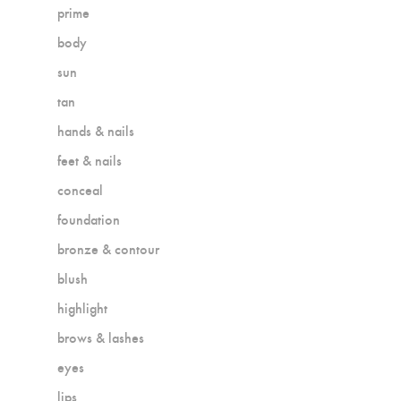
prime
body
sun
tan
hands & nails
feet & nails
conceal
foundation
bronze & contour
blush
highlight
brows & lashes
eyes
lips