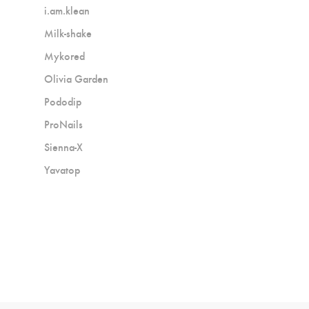
i.am.klean
Milk-shake
Mykored
Olivia Garden
Pododip
ProNails
Sienna-X
Yavatop