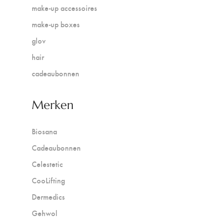
make-up accessoires
make-up boxes
glov
hair
cadeaubonnen
Merken
Biosana
Cadeaubonnen
Celestetic
CooLifting
Dermedics
Gehwol