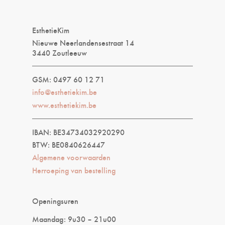
EsthetieKim
Nieuwe Neerlandensestraat 14
3440 Zoutleeuw
GSM: 0497 60 12 71
info@esthetiekim.be
www.esthetiekim.be
IBAN: BE34734032920290
BTW: BE0840626447
Algemene voorwaarden
Herroeping van bestelling
Openingsuren
Maandag: 9u30 – 21u00