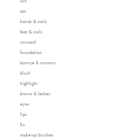
sun
tan
hands & nails
feet & nails
conceal
foundation
bronze & contour
blush
highlight
brows & lashes
eyes
lips
fix
make-up brushes