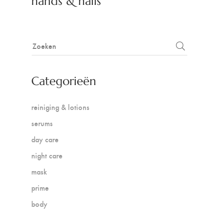
hands & nails
Categorieën
reiniging & lotions
serums
day care
night care
mask
prime
body