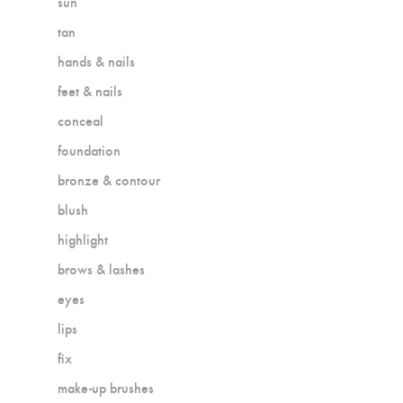
sun
tan
hands & nails
feet & nails
conceal
foundation
bronze & contour
blush
highlight
brows & lashes
eyes
lips
fix
make-up brushes