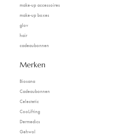
make-up accessoires
make-up boxes
glov
hair
cadeaubonnen
Merken
Biosana
Cadeaubonnen
Celestetic
CooLifting
Dermedics
Gehwol