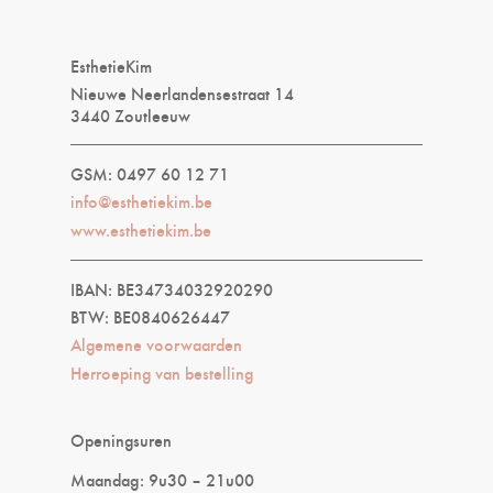
EsthetieKim
Nieuwe Neerlandensestraat 14
3440 Zoutleeuw
GSM: 0497 60 12 71
info@esthetiekim.be
www.esthetiekim.be
IBAN: BE34734032920290
BTW: BE0840626447
Algemene voorwaarden
Herroeping van bestelling
Openingsuren
Maandag: 9u30 – 21u00