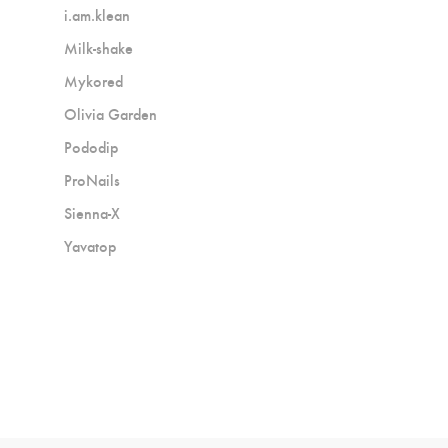
i.am.klean
Milk-shake
Mykored
Olivia Garden
Pododip
ProNails
Sienna-X
Yavatop