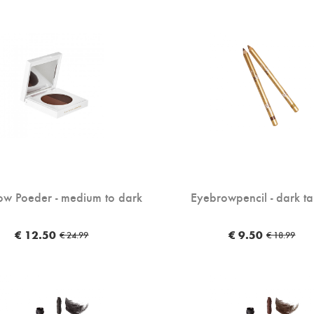
ow Poeder - medium to dark
Eyebrowpencil - dark t
€ 12.50
€ 9.50
€ 24.99
€ 18.99