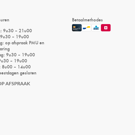
suren
Betaalmethodes
: 9u30 – 21u00
 9u30 – 19u00
: op afspraak PMU en
aring
ag: 9u30 – 19u00
 9u30 – 19u00
: 8u00 – 14u00
eestdagen gesloten
OP AFSPRAAK