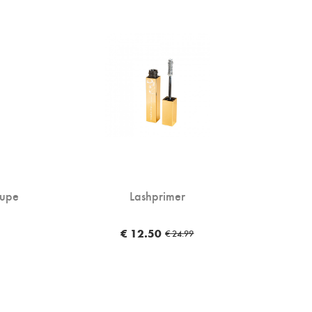
aupe
Lashprimer
€ 12.50
€ 24.99