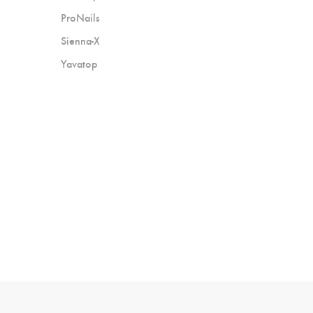
ProNails
Sienna-X
Yavatop