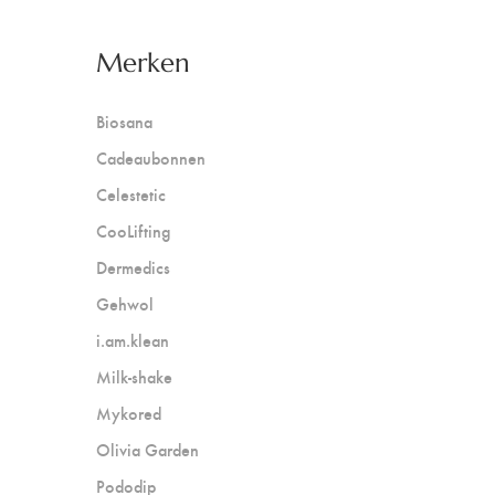
Merken
Biosana
Cadeaubonnen
Celestetic
CooLifting
Dermedics
Gehwol
i.am.klean
Milk-shake
Mykored
Olivia Garden
Pododip