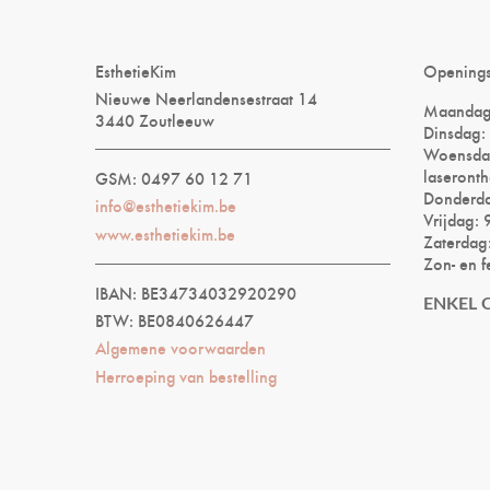
EsthetieKim
Opening
Nieuwe Neerlandensestraat 14
Maandag
3440 Zoutleeuw
Dinsdag:
Woensdag
laseronth
GSM: 0497 60 12 71
Donderd
info@esthetiekim.be
Vrijdag:
www.esthetiekim.be
Zaterdag
Zon- en f
IBAN: BE34734032920290
ENKEL 
BTW: BE0840626447
Algemene voorwaarden
Herroeping van bestelling